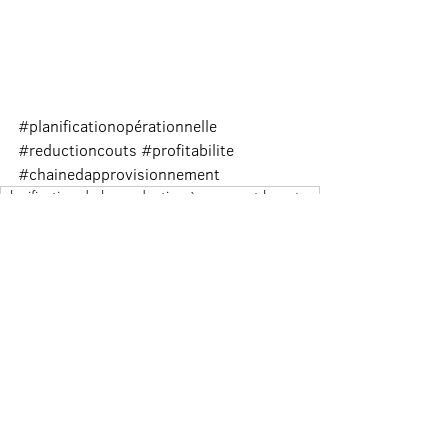
#planificationopérationnelle
#reductioncouts
#profitabilite
#chainedapprovisionnement
planification de la production à moyen et long terme
ordonnancement et lancement de la production
planification industrielle et commerciale S&OP
planification opérationnelle
mobilisation des équipes vers objectifs communs
meilleure efficience opérationnelle
améliorer productivité sans investissement
stratégies de gestion des stocks pour PME
meilleures pratiques d’affaires pour PME
acquisition équipements performants
financer investissements par gains opérationnels
exploitation des données opérationnelles