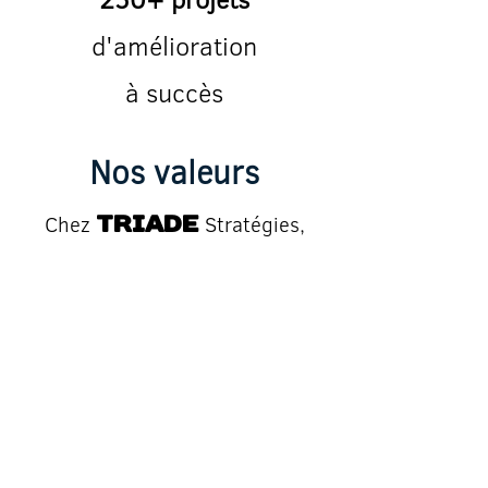
d'amélioration
à succès
Nos valeurs
Chez
Stratégies
,
Triade
nous poursuivons nos travaux et
notre implication dans
l’amélioration de vos processus
opérationnels, inspirés des
valeurs qui nous caractérisent
depuis plusieurs années